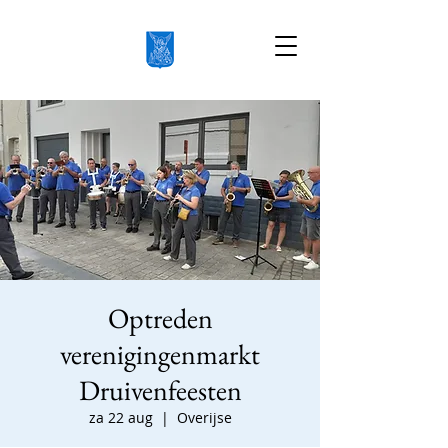
Optreden
verenigingenmarkt
Druivenfeesten
za 22 aug
  |  
Overijse