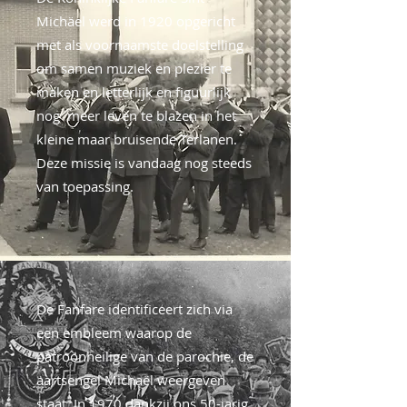
Michäel werd in 1920 opgericht
met als voornaamste doelstelling
om samen muziek en plezier te
maken en letterlijk en figuurlijk
nog meer leven te blazen in het
kleine maar bruisende Terlanen.
Deze missie is vandaag nog steeds
van toepassing.
De Fanfare identificeert zich via
een embleem waarop de
patroonheilige van de parochie, de
aartsengel Michaël weergeven
staat. In 1970 dankzij ons 50-jarig