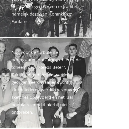
bestaan kregen we een extra titel,
namelijk deze van 'Koninklijke'
Fanfare.
Nog voor de turbulente
oorlogsjaren ontstond er hierbij de
toneelgroep "Steeds Beter".
Talrijke avondfeesten werden
georganiseerd waar er duchtig
kluchtliederen werden gezongen,
sketches opgevoerd en het 'Bal
populaire' mocht hierbij niet
ontbreken.